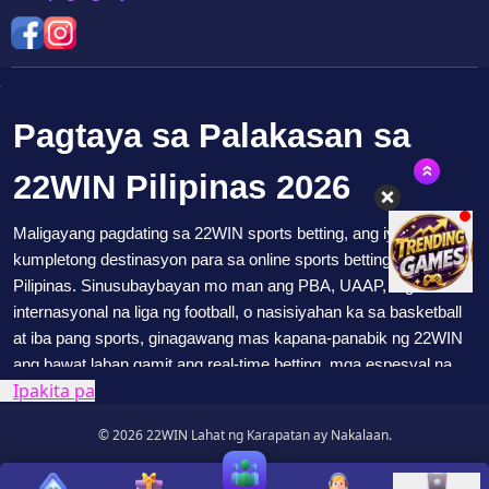
Pagtaya sa Palakasan sa
22WIN Pilipinas 2026
Maligayang pagdating sa
22WIN
sports betting, ang iyong
kumpletong destinasyon para sa online sports betting sa
Pilipinas. Sinusubaybayan mo man ang PBA, UAAP, mga
internasyonal na liga ng football, o nasisiyahan ka sa basketball
at iba pang sports, ginagawang mas kapana-panabik ng 22WIN
ang bawat laban gamit ang real-time betting, mga espesyal na
Ipakita pa
gantimpala, at mga tool na idinisenyo para sa mga Pilipinong
gumagamit. Higit pa ito sa pagtaya lamang. Ito ay tungkol sa
© 2026 22WIN Lahat ng Karapatan ay Nakalaan.
pagiging bahagi ng isang lumalaking komunidad ng sports sa
buong Pilipinas. Sa 2026, ang 22WIN ay magdadala sa iyo ng