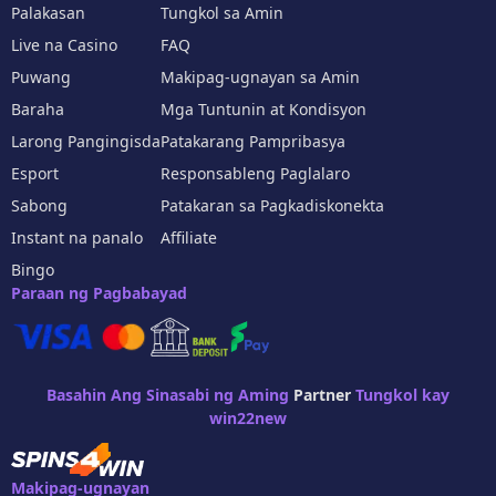
Palakasan
Tungkol sa Amin
Live na Casino
FAQ
Puwang
Makipag-ugnayan sa Amin
Baraha
Mga Tuntunin at Kondisyon
Larong Pangingisda
Patakarang Pampribasya
Esport
Responsableng Paglalaro
Sabong
Patakaran sa Pagkadiskonekta
Instant na panalo
Affiliate
Bingo
Paraan ng Pagbabayad
Basahin Ang Sinasabi ng Aming
Partner
Tungkol kay
win22new
Makipag-ugnayan