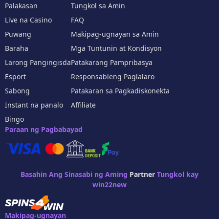
Palakasan
Tungkol sa Amin
Live na Casino
FAQ
Puwang
Makipag-ugnayan sa Amin
Baraha
Mga Tuntunin at Kondisyon
Larong Pangingisda
Patakarang Pampribasya
Esport
Responsableng Paglalaro
Sabong
Patakaran sa Pagkadiskonekta
Instant na panalo
Affiliate
Bingo
Paraan ng Pagbabayad
Basahin Ang Sinasabi ng Aming
Partner
Tungkol kay
win22new
Makipag-ugnayan