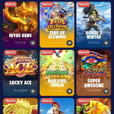
Mainit
Mainit
Mainit
Mainit
Mainit
Mainit
Mainit
Mainit
Mainit