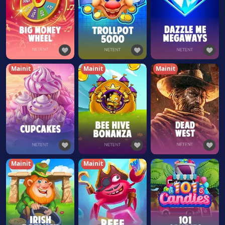
Mainit
Mainit
Mainit
Mainit
Mainit