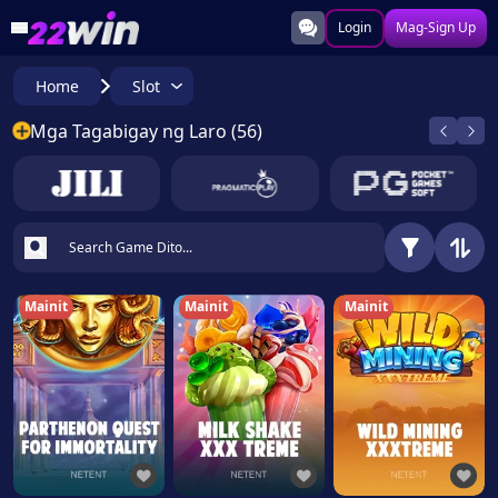
Login
Mag-Sign Up
Home
Slot
Mga Tagabigay ng Laro (56)
Mainit
Mainit
Mainit