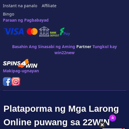
Instant na panalo
Affiliate
Bingo
Paraan ng Pagbabayad
Basahin Ang Sinasabi ng Aming
Partner
Tungkol kay
win22new
Makipag-ugnayan
Plataporma ng Mga Larong
Online puwang sa 22WIN