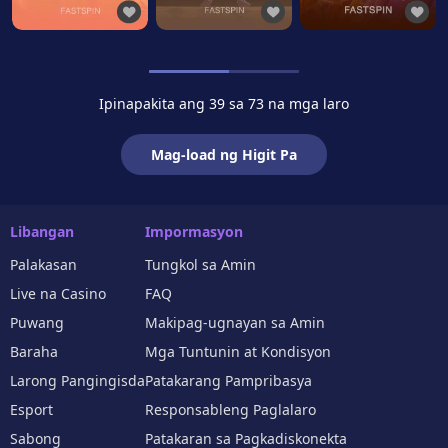
Ipinapakita ang 39 sa 73 na mga laro
Mag-load ng Higit Pa
Libangan
Impormasyon
Palakasan
Tungkol sa Amin
Live na Casino
FAQ
Puwang
Makipag-ugnayan sa Amin
Baraha
Mga Tuntunin at Kondisyon
Larong Pangingisda
Patakarang Pampribasya
Esport
Responsableng Paglalaro
Sabong
Patakaran sa Pagkadiskonekta