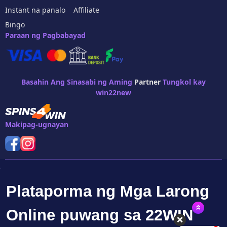
Instant na panalo
Affiliate
Bingo
Paraan ng Pagbabayad
Basahin Ang Sinasabi ng Aming
Partner
Tungkol kay
win22new
Makipag-ugnayan
Plataporma ng Mga Larong
Online puwang sa 22WIN