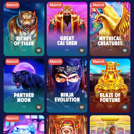
Mainit
Mainit
Mainit
Mainit
Mainit
Mainit
Mainit