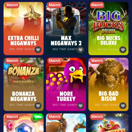
Mainit
Mainit
Mainit
Mainit
Mainit
Mainit
Mainit
Mainit
Mainit