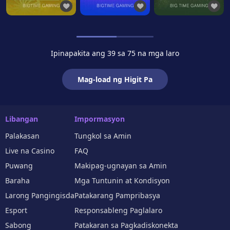
Ipinapakita ang 39 sa 75 na mga laro
Mag-load ng Higit Pa
Libangan
Impormasyon
Palakasan
Tungkol sa Amin
Live na Casino
FAQ
Puwang
Makipag-ugnayan sa Amin
Baraha
Mga Tuntunin at Kondisyon
Larong Pangingisda
Patakarang Pampribasya
Esport
Responsableng Paglalaro
Sabong
Patakaran sa Pagkadiskonekta