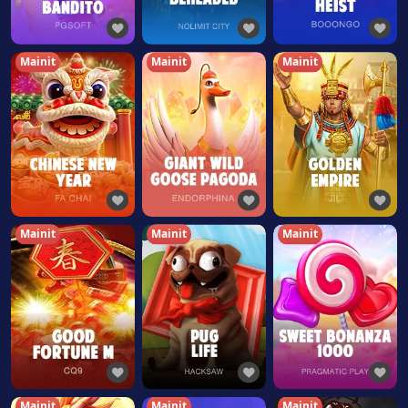
Mainit
Mainit
Mainit
Mainit
Mainit
Mainit
Mainit
Mainit
Mainit