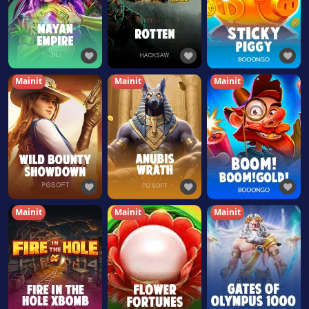
Mainit
Mainit
Mainit
Mainit
Mainit
Mainit