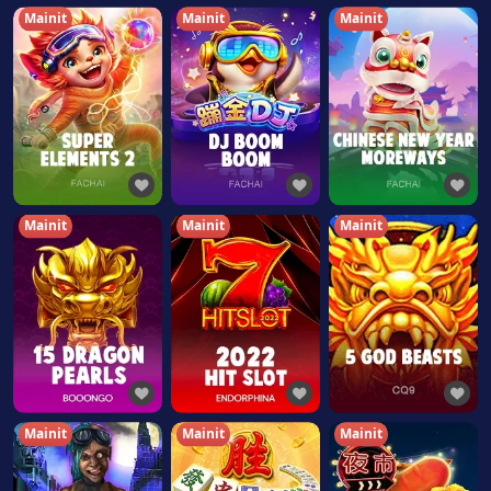
Mainit
Mainit
Mainit
Mainit
Mainit
Mainit
Mainit
Mainit
Mainit