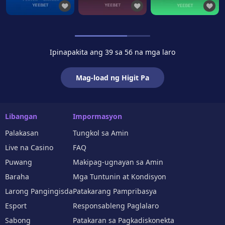
Ipinapakita ang 39 sa 56 na mga laro
Mag-load ng Higit Pa
Libangan
Impormasyon
Palakasan
Tungkol sa Amin
Live na Casino
FAQ
Puwang
Makipag-ugnayan sa Amin
Baraha
Mga Tuntunin at Kondisyon
Larong Pangingisda
Patakarang Pampribasya
Esport
Responsableng Paglalaro
Sabong
Patakaran sa Pagkadiskonekta