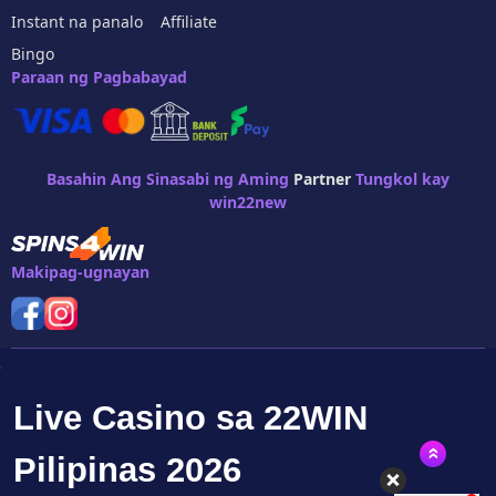
Instant na panalo
Affiliate
Bingo
Paraan ng Pagbabayad
Basahin Ang Sinasabi ng Aming
Partner
Tungkol kay
win22new
Makipag-ugnayan
Live Casino sa 22WIN
Pilipinas 2026