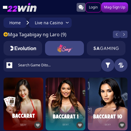
Login
Mag-Sign Up
Home
Live na Casino
Mga Tagabigay ng Laro (9)