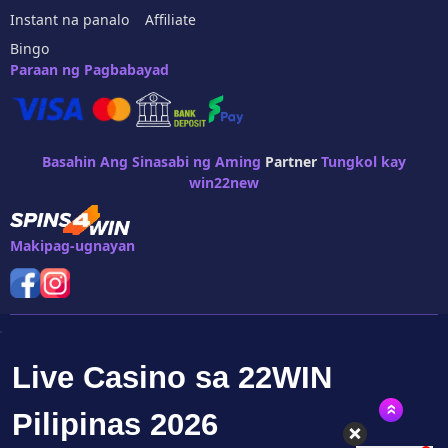
Instant na panalo
Affiliate
Bingo
Paraan ng Pagbabayad
Basahin Ang Sinasabi ng Aming
Partner
Tungkol kay
win22new
Makipag-ugnayan
Live Casino sa 22WIN
Pilipinas 2026