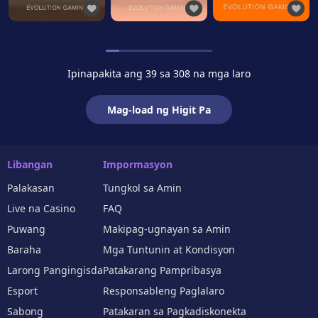
Ipinapakita ang 39 sa 308 na mga laro
Mag-load ng Higit Pa
Libangan
Impormasyon
Palakasan
Tungkol sa Amin
Live na Casino
FAQ
Puwang
Makipag-ugnayan sa Amin
Baraha
Mga Tuntunin at Kondisyon
Larong Pangingisda
Patakarang Pampribasya
Esport
Responsableng Paglalaro
Sabong
Patakaran sa Pagkadiskonekta