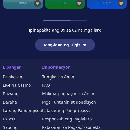
Ipinapakita ang 39 sa 62 na mga laro
Mag-load ng Higit Pa
Libangan
Impormasyon
Palakasan
Tungkol sa Amin
Live na Casino
FAQ
Puwang
Makipag-ugnayan sa Amin
Baraha
Mga Tuntunin at Kondisyon
Larong Pangingisda
Patakarang Pampribasya
Esport
Responsableng Paglalaro
Sabong
Patakaran sa Pagkadiskonekta