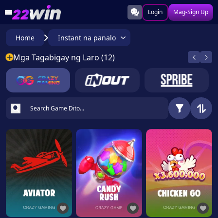
Login
Mag-Sign Up
Home
Instant na panalo
Mga Tagabigay ng Laro (12)