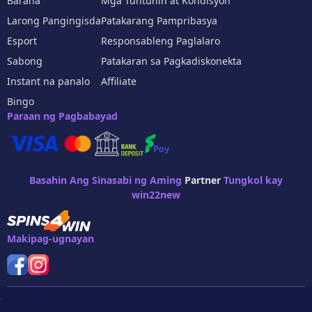
Baraha
Mga Tuntunin at Kondisyon
Larong Pangingisda
Patakarang Pampribasya
Esport
Responsableng Paglalaro
Sabong
Patakaran sa Pagkadiskonekta
Instant na panalo
Affiliate
Bingo
Paraan ng Pagbabayad
Basahin Ang Sinasabi ng Aming
Partner
Tungkol kay
win22new
Makipag-ugnayan