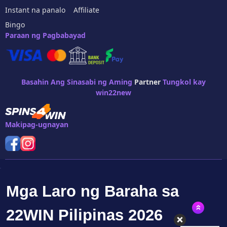
Instant na panalo
Affiliate
Bingo
Paraan ng Pagbabayad
Basahin Ang Sinasabi ng Aming
Partner
Tungkol kay
win22new
Makipag-ugnayan
Mga Laro ng Baraha sa
22WIN Pilipinas 2026