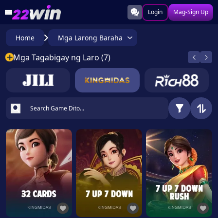
Login
Mag-Sign Up
Home
Mga Larong Baraha
Mga Tagabigay ng Laro (7)