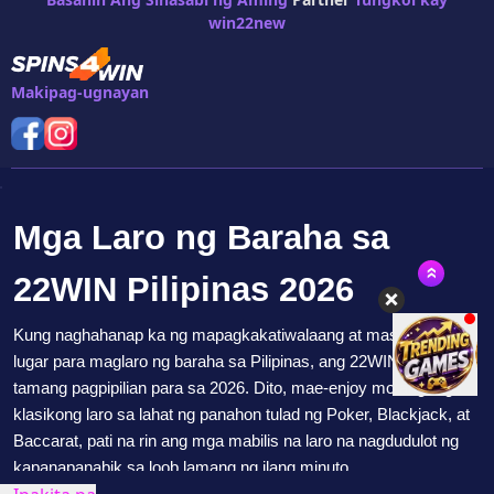
win22new
Makipag-ugnayan
Mga Laro ng Baraha sa
22WIN Pilipinas 2026
Kung naghahanap ka ng mapagkakatiwalaang at masayang
lugar para maglaro ng baraha sa Pilipinas, ang
22WIN
ang
tamang pagpipilian para sa 2026. Dito, mae-enjoy mo ang mga
klasikong laro sa lahat ng panahon tulad ng Poker, Blackjack, at
Baccarat, pati na rin ang mga mabilis na laro na nagdudulot ng
kapanapanabik sa loob lamang ng ilang minuto.