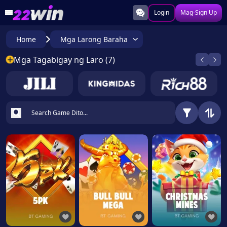
Login
Mag-Sign Up
Home
Mga Larong Baraha
Mga Tagabigay ng Laro (7)