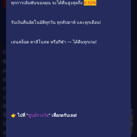
ทุกการเดิมพันของคุณ จะได้คืนสูงสุดถึง
0.52%
รับเงินคืนอัตโนมัติทุกวัน ทุกสัปดาห์ และทุกเดือน!
กำลังแสดง 5 จาก 5 เกม
เล่นสล็อต คาสิโนสด หรือกีฬา — ได้คืนทุกเกม!
ความบันเทิง
ข้อมูล
กีฬา
เกี่ยวกับเรา
คาสิโนสด
คำถามที่พบบ่อย
สล็อต
ติดต่อเรา
การ์ด
ข้อตกลงและเงื่อนไข
เกมส์ยิงปลา
นโยบายความเป็นส่วนตัว
อีสปอร์ต
การเล่นพนันอย่างมีความรับผิดชอบ
ล็อตเตอรี่
นโยบายตัดการเชื่อมต่อ
👉 ไปที่ “
ศูนย์รางวัล
” เพื่อกดรับเลย!
ไก่ชน
พันธมิตร
ชนะทันที
05H:14M:18S