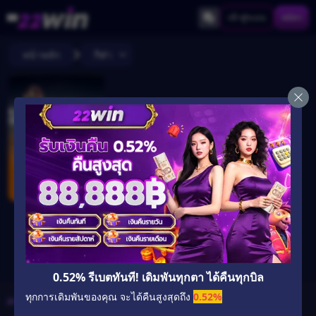
เข้าสู่ระบบ
สมัคร
หน้าหลัก
กีฬา
กำลังแสดง 1 จาก 1 เกม
0.52% รีเบตทันที! เดิมพันทุกตา ได้คืนทุกบิล
ทุกการเดิมพันของคุณ จะได้คืนสูงสุดถึง
0.52%
ความบันเทิง
ข้อมูล