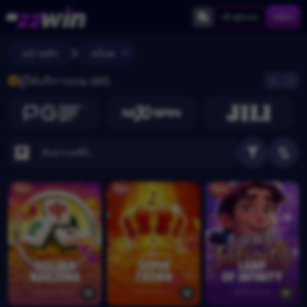
เข้าสู่ระบบ
สมัคร
หน้าหลัก
สล็อต
ผู้ให้บริการเกม (60)
ร้อน
ร้อน
ร้อน