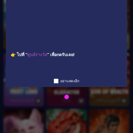
👉 ไปที่ “
ศูนย์รางวัล
” เพื่อกดรับเลย!
อย่าแสดงอีก