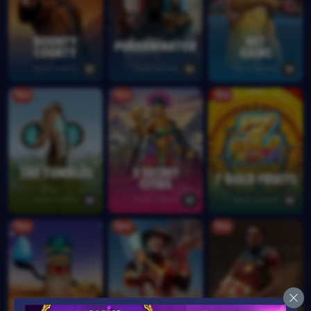
ร้อน
ร้อน
ร้อน
ร้อน
ร้อน
ร้อน