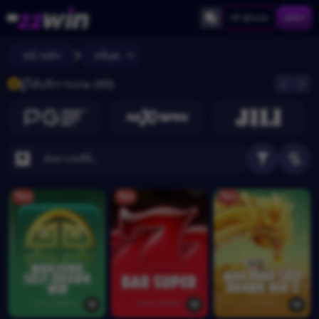
เข้าสู่ระบบ
สมัคร
หน้าหลัก
สล็อต
ผู้ให้บริการเกม (60)
ร้อน
ร้อน
ร้อน