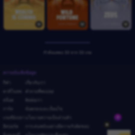
กำลังแสดง 33 จาก 33 เกม
ความบันเทิง
ข้อมูล
กีฬา
เกี่ยวกับเรา
คาสิโนสด
คำถามที่พบบ่อย
สล็อต
ติดต่อเรา
การ์ด
ข้อตกลงและเงื่อนไข
เกมส์ยิงปลา
นโยบายความเป็นส่วนตัว
อีสปอร์ต
การเล่นพนันอย่างมีความรับผิดชอบ
ล็อตเตอรี่
นโยบายตัดการเชื่อมต่อ