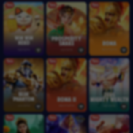
ร้อน
ร้อน
ร้อน
ร้อน
ร้อน
ร้อน
ร้อน
ร้อน
ร้อน