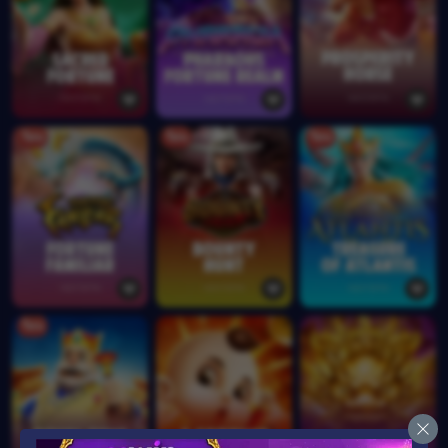
ร้อน
ร้อน
ร้อน
ร้อน