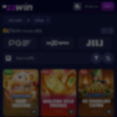
เข้าสู่ระบบ
สมัคร
หน้าหลัก
สล็อต
ผู้ให้บริการเกม (60)
ใหม่
ร้อน
ร้อน