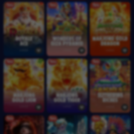
ร้อน
ร้อน
ร้อน
ร้อน
ร้อน
ร้อน
ร้อน
ร้อน
ร้อน