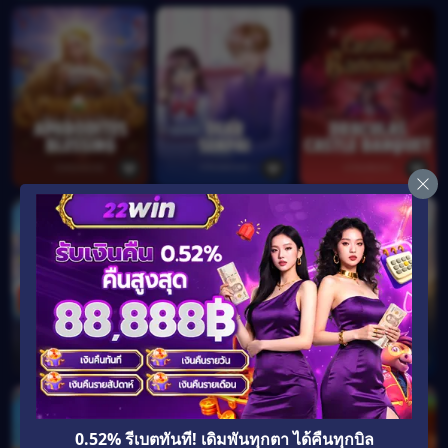
0.52% รีเบตทันที! เดิมพันทุกตา ได้คืนทุกบิล