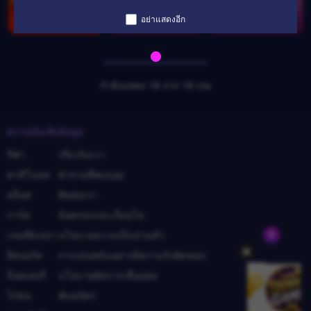
อย่าแสดงอีก
กำลังแสดง 18 จาก 18 เกม
ความบันเทิง
ข้อมูล
กีฬา
เกี่ยวกับเรา
คาสิโนสด
คำถามที่พบบ่อย
สล็อต
ติดต่อเรา
การ์ด
ข้อตกลงและเงื่อนไข
เกมส์ยิงปลา
นโยบายความเป็นส่วนตัว
อีสปอร์ต
การเล่นพนันอย่างมีความรับผิดชอบ
ล็อตเตอรี่
นโยบายตัดการเชื่อมต่อ
ไก่ชน
พันธมิตร