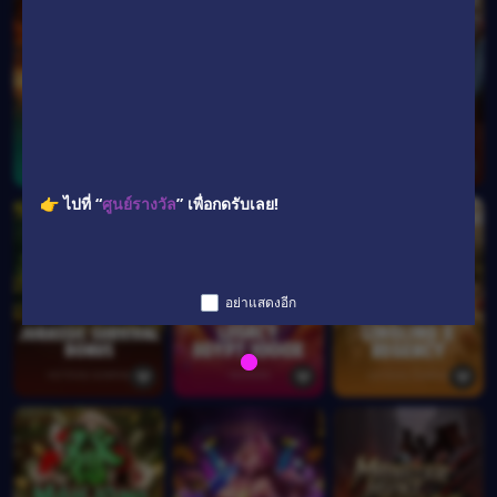
👉 ไปที่ “
ศูนย์รางวัล
” เพื่อกดรับเลย!
อย่าแสดงอีก