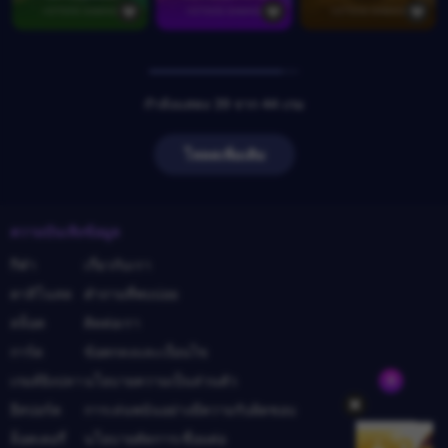
กำลังแสดง 39 จาก 44 เกม
โหลดเพิ่มเติม
ความบันเทิง
ข้อมูล
กีฬา
เกี่ยวกับเรา
คาสิโนสด
คำถามที่พบบ่อย
สล็อต
ติดต่อเรา
การ์ด
ข้อตกลงและเงื่อนไข
เกมส์ยิงปลา
นโยบายความเป็นส่วนตัว
อีสปอร์ต
การเล่นพนันอย่างมีความรับผิดชอบ
ล็อตเตอรี่
นโยบายตัดการเชื่อมต่อ