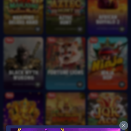
ร้อน
ร้อน
ร้อน
ร้อน
ร้อน
ร้อน