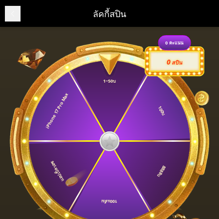
ลัคกี้สปิน
0
คะแนน
0
สปิน
1~50บ
iPhone 17 Pro Max
100บ
แอปเปิ้ลวอช
8888บ
100แต้ม