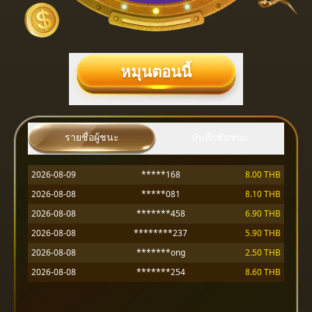
หมุนตอนนี้
2026-08-09
********123
4.10 THB
2026-08-09
*********n14
6.40 THB
รายชื่อผู้ชนะ
บันทึกชัยชนะ
2026-08-09
***********168
5.30 THB
2026-08-09
*****168
8.00 THB
2026-08-08
*****081
8.10 THB
2026-08-08
*******458
6.90 THB
2026-08-08
********237
5.90 THB
2026-08-08
*******ong
2.50 THB
2026-08-08
*******254
8.60 THB
2026-08-08
*******ain
9.30 THB